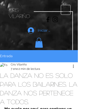
cris
vilariño
Iniciar sesión
Entrada
Cris Vilariño
7 ene
2 min de lectura
La danza no es solo
para los bailarines. La
danza nos pertenece
a todos.
Me cuelo por aquí, para contaros un 