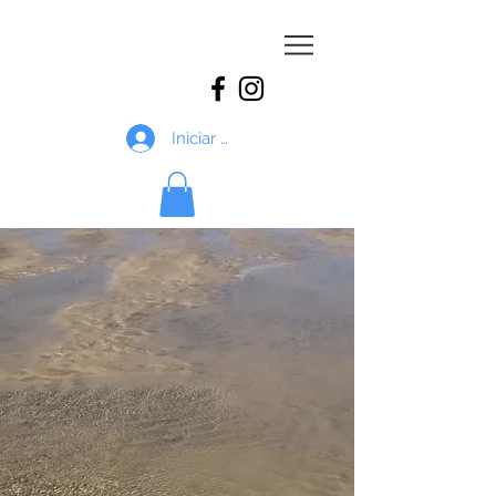
cris
vilariño
Iniciar sesión