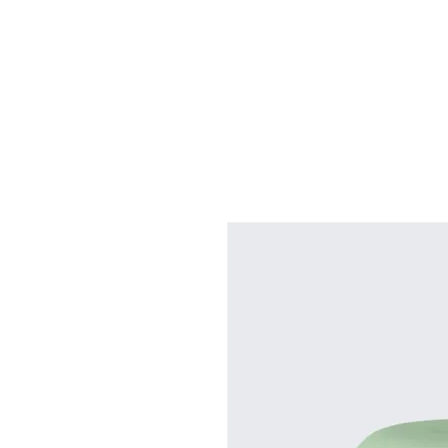
cris
vilariño