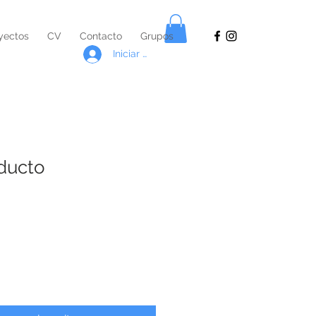
yectos
CV
Contacto
Grupos
Iniciar sesión
ducto